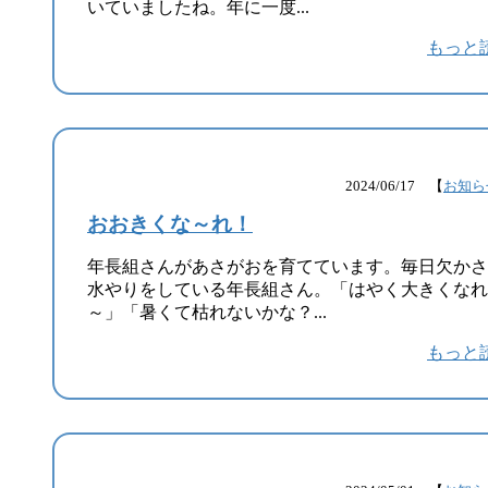
いていましたね。年に一度...
もっと
2024/06/17 【
お知ら
おおきくな～れ！
年長組さんがあさがおを育てています。毎日欠かさ
水やりをしている年長組さん。「はやく大きくなれ
～」「暑くて枯れないかな？...
もっと