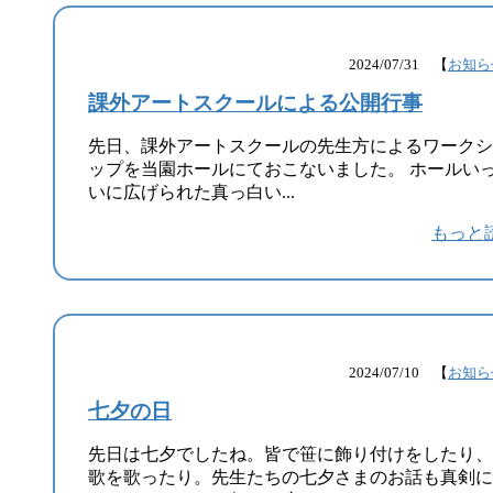
2024/07/31 【
お知ら
課外アートスクールによる公開行事
先日、課外アートスクールの先生方によるワークシ
ップを当園ホールにておこないました。 ホールい
いに広げられた真っ白い...
もっと
2024/07/10 【
お知ら
七夕の日
先日は七夕でしたね。皆で笹に飾り付けをしたり、
歌を歌ったり。先生たちの七夕さまのお話も真剣に