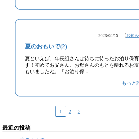
2023/09/15 【
お知ら
夏のおもいで(2)
夏といえば、年長組さんは待ちに待ったお泊り保育
す！初めてお父さん、お母さんのもとを離れるお友
もいましたね。「お泊り保...
もっと
1
2
>
最近の投稿