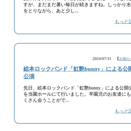
すが、まだまだ暑い毎日が続きますね。しっかり水
をとりながら、あと少し...
もっと
2024/07/31 【
お知ら
絵本ロックバンド「虹艶bunny」による公
公演
先日、絵本ロックバンド「虹艶bunny」による公開
を当園ホールにて行いました。卒園児のお友達にも
くさん会うことがで...
もっと