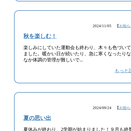
2024/11/05 【
お知ら
秋を楽しむ！
楽しみにしていた運動会も終わり、木々も色づいて
ました。暖かい日が続いたり、急に寒くなったりな
なか体調の管理が難しいで...
もっと
2024/09/24 【
お知ら
夏の思い出
夏休みが終わり、2学期が始まりました！９月も終