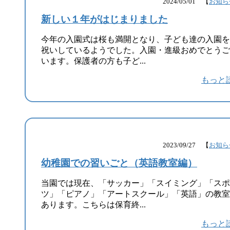
2024/05/01 【
お知ら
新しい１年がはじまりました
今年の入園式は桜も満開となり、子ども達の入園を
祝いしているようでした。入園・進級おめでとうご
います。保護者の方も子ど...
もっと
2023/09/27 【
お知ら
幼稚園での習いごと（英語教室編）
当園では現在、「サッカー」「スイミング」「スポ
ツ」「ピアノ」「アートスクール」「英語」の教室
あります。こちらは保育終...
もっと