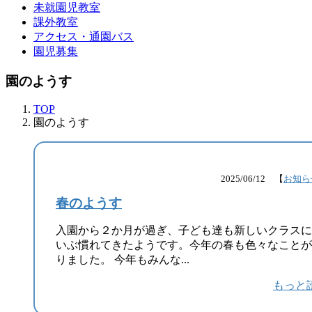
未就園児教室
課外教室
アクセス・通園バス
園児募集
園のようす
TOP
園のようす
2025/06/12 【
お知ら
春のようす
入園から２か月が過ぎ、子ども達も新しいクラスに
いぶ慣れてきたようです。今年の春も色々なことが
りました。 今年もみんな...
もっと