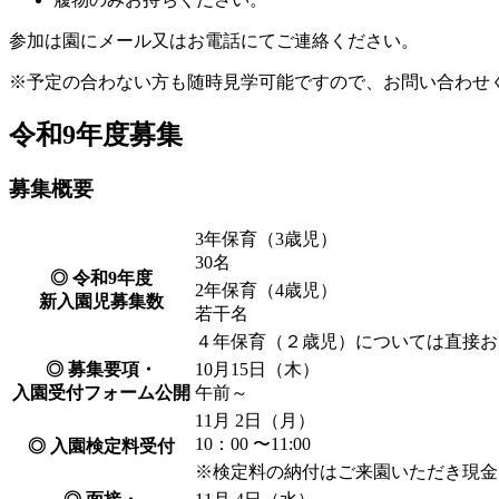
参加は園にメール又はお電話にてご連絡ください。
※予定の合わない方も随時見学可能ですので、お問い合わせ
令和9年度募集
募集概要
3年保育（3歳児）
30名
◎ 令和9年度
2年保育（4歳児）
新入園児募集数
若干名
４年保育（２歳児）については直接お
◎ 募集要項・
10月15日（木）
入園受付フォーム公開
午前～
11月 2日（月）
10：00 〜11:00
◎ 入園検定料受付
※検定料の納付はご来園いただき現金