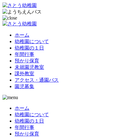
ホーム
幼稚園について
幼稚園の１日
年間行事
預かり保育
未就園児教室
課外教室
アクセス・通園バス
園児募集
ホーム
幼稚園について
幼稚園の１日
年間行事
預かり保育