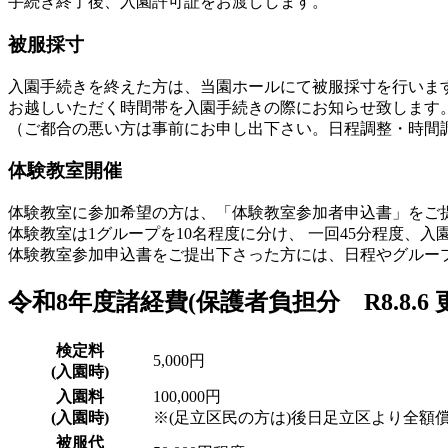
手続き終了後、入園許可証をお渡しします。
被服採寸
入園手続きを終えた方は、当園ホールにて被服採寸を行いま
お越しいただく時間帯を入園手続きの際にお知らせ致します
（ご都合の悪い方は事前にお申し出下さい。日程調整・時間
体験教室開催
体験教室に参加希望の方は、「体験教室参加者申込書」をご
体験教室は1グループを10名程度に分け、 一回45分程度、入
体験教室参加申込書をご提出下さった方には、日程やグルー
令和8年度諸経費(保護者負担分 R8.8.6 
検定料
5,000円
(入園時)
入園料
100,000円
(入園時)
※(足立区民の方は)後日足立区より全額
被服代