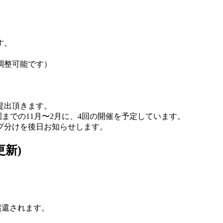
す。
。
調整可能です）
提出頂きます。
園までの11月〜2月に、4回の開催を予定しています。
プ分けを後日お知らせします。
更新)
償還されます。