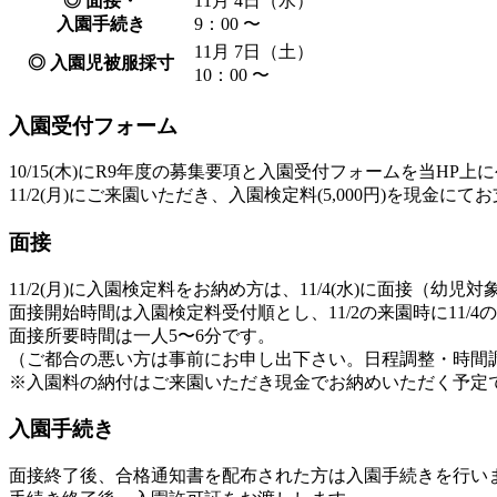
◎ 面接・
11月 4日（水）
入園手続き
9：00 〜
11月 7日（土）
◎ 入園児被服採寸
10：00 〜
入園受付フォーム
10/15(木)にR9年度の募集要項と入園受付フォームを当H
11/2(月)にご来園いただき、入園検定料(5,000円)を現金
面接
11/2(月)に入園検定料をお納め方は、11/4(水)に面接（幼児
面接開始時間は入園検定料受付順とし、11/2の来園時に11/
面接所要時間は一人5〜6分です。
（ご都合の悪い方は事前にお申し出下さい。日程調整・時間
※入園料の納付はご来園いただき現金でお納めいただく予定
入園手続き
面接終了後、合格通知書を配布された方は入園手続きを行い