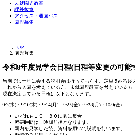
未就園児教室
課外教室
アクセス・通園バス
園児募集
TOP
園児募集
令和8年度見学会日程(日程等変更の可能
当園では一堂に会する説明会は行っておらず、定員５組程度
これから入園を考えている方、未就園児教室を考えている方
現在決定している日程は以下となります。
9/3(木)・9/10(木)・9/14(月)・9/25(金)・9/28(月)・10/9(金)
いずれも１０：３０に園に集合
所要時間は１時間前後となります。
園内を見学した後、資料を用いて説明を行います。
履物のみお持ちください。